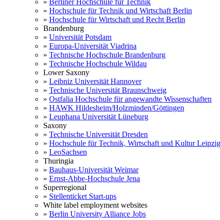
»
Berliner Hochschule für Technik
»
Hochschule für Technik und Wirtschaft Berlin
»
Hochschule für Wirtschaft und Recht Berlin
Brandenburg
»
Universität Potsdam
»
Europa-Universität Viadrina
»
Technische Hochschule Brandenburg
»
Technische Hochschule Wildau
Lower Saxony
»
Leibniz Universität Hannover
»
Technische Universität Braunschweig
»
Ostfalia Hochschule für angewandte Wissenschaften
»
HAWK Hildesheim/Holzminden/Göttingen
»
Leuphana Universität Lüneburg
Saxony
»
Technische Universität Dresden
»
Hochschule für Technik, Wirtschaft und Kultur Leipzi
»
LeoSachsen
Thuringia
»
Bauhaus-Universität Weimar
»
Ernst-Abbe-Hochschule Jena
Superregional
»
Stellenticket Start-ups
White label employment websites
»
Berlin University Alliance Jobs