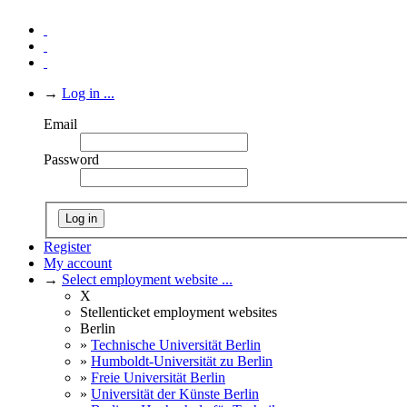
→
Log in ...
Email
Password
Log in
Register
My account
→
Select employment website ...
X
Stellenticket employment websites
Berlin
»
Technische Universität Berlin
»
Humboldt-Universität zu Berlin
»
Freie Universität Berlin
»
Universität der Künste Berlin