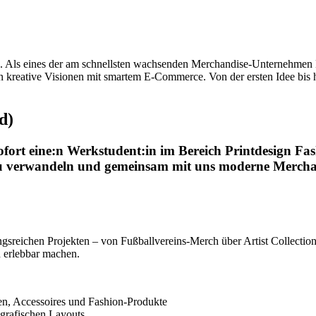
n. Als eines der am schnellsten wachsenden Merchandise-Unternehmen
n kreative Visionen mit smartem E-Commerce. Von der ersten Idee bis h
d)
fort eine:n Werkstudent:in im Bereich Printdesign Fa
s zu verwandeln und gemeinsam mit uns moderne Mercha
ungsreichen Projekten – von Fußballvereins-Merch über Artist Collect
d erlebbar machen.
ien, Accessoires und Fashion-Produkte
 grafischen Layouts