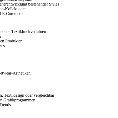
iterentwicklung bestehender Styles
on-Kollektionen
nd E-Commerce
iedene Textildruckverfahren
n
len Produkten
zess
eetwear-Ästhetiken
 Textildesign oder vergleichbar
gen Grafikprogrammen
 Trends