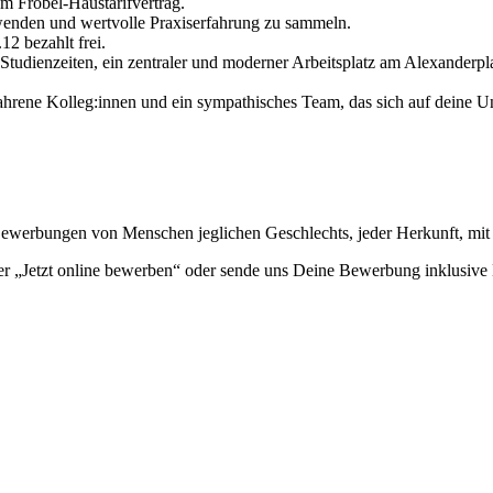
m Fröbel-Haustarifvertrag.
wenden und wertvolle Praxiserfahrung zu sammeln.
12 bezahlt frei.
Studienzeiten, ein zentraler und moderner Arbeitsplatz am Alexanderpla
hrene Kolleg:innen und ein sympathisches Team, das sich auf deine Unt
f Bewerbungen von Menschen jeglichen Geschlechts, jeder Herkunft, mi
er „Jetzt online bewerben“ oder sende uns Deine Bewerbung inklusive 