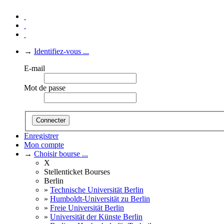
→
Identifiez-vous ...
E-mail
Mot de passe
Connecter
Enregistrer
Mon compte
→
Choisir bourse ...
X
Stellenticket Bourses
Berlin
»
Technische Universität Berlin
»
Humboldt-Universität zu Berlin
»
Freie Universität Berlin
»
Universität der Künste Berlin