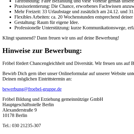
Tarifbindung: Faire Bezahlung und viele Vorteile gemäß unsere
Praxisorientierung: Die Chance, erworbenes Fachwissen anzu
Mehr Freizeit: 33 Urlaubstage und zusätzlich am 24.12. und 31.
Flexibles Arbeiten: ca. 20 Wochenstunden entsprechend deiner 
Gestaltung: Raum für eigene Idee.
Professionelle Unterstützung: kurze Kommunikationswege, erfa
Klingt spannend? Dann freuen wir uns auf deine Bewerbung!
Hinweise zur Bewerbung:
Fröbel fördert Chancengleichheit und Diversität. Wir freuen uns au
Bewirb Dich gern über unser Onlineformular auf unserer Website unt
Deinen möglichen Eintrittstermin an:
bewerbung@froebel-gruppe.de
Fröbel Bildung und Erziehung gemeinnützige GmbH
Hauptgeschäftsstelle Berlin
Alexanderstraße 9
10178 Berlin
Tel.: 030 21235-307