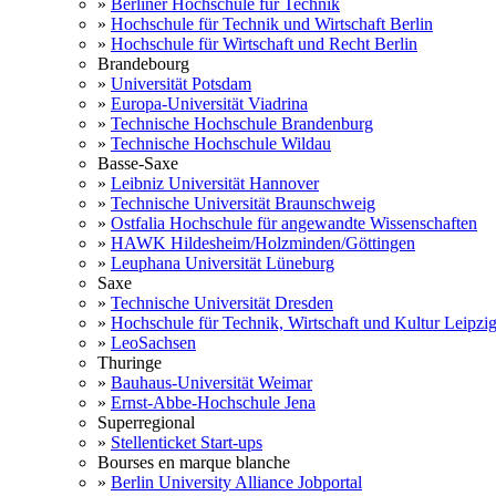
»
Berliner Hochschule für Technik
»
Hochschule für Technik und Wirtschaft Berlin
»
Hochschule für Wirtschaft und Recht Berlin
Brandebourg
»
Universität Potsdam
»
Europa-Universität Viadrina
»
Technische Hochschule Brandenburg
»
Technische Hochschule Wildau
Basse-Saxe
»
Leibniz Universität Hannover
»
Technische Universität Braunschweig
»
Ostfalia Hochschule für angewandte Wissenschaften
»
HAWK Hildesheim/Holzminden/Göttingen
»
Leuphana Universität Lüneburg
Saxe
»
Technische Universität Dresden
»
Hochschule für Technik, Wirtschaft und Kultur Leipzi
»
LeoSachsen
Thuringe
»
Bauhaus-Universität Weimar
»
Ernst-Abbe-Hochschule Jena
Superregional
»
Stellenticket Start-ups
Bourses en marque blanche
»
Berlin University Alliance Jobportal