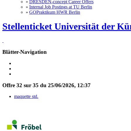
»
DRESDEN-concept Career Offers
»
Internal Job Postings at TU Berlin
»
GOPraktikum HWR Berlin
Stellenticket Universität der Kü
Blätter-Navigation
Offre 32 sur 35 du 25/06/2026, 12:37
maquette std.