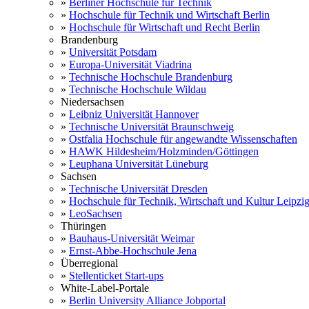
»
Berliner Hochschule für Technik
»
Hochschule für Technik und Wirtschaft Berlin
»
Hochschule für Wirtschaft und Recht Berlin
Brandenburg
»
Universität Potsdam
»
Europa-Universität Viadrina
»
Technische Hochschule Brandenburg
»
Technische Hochschule Wildau
Niedersachsen
»
Leibniz Universität Hannover
»
Technische Universität Braunschweig
»
Ostfalia Hochschule für angewandte Wissenschaften
»
HAWK Hildesheim/Holzminden/Göttingen
»
Leuphana Universität Lüneburg
Sachsen
»
Technische Universität Dresden
»
Hochschule für Technik, Wirtschaft und Kultur Leipzi
»
LeoSachsen
Thüringen
»
Bauhaus-Universität Weimar
»
Ernst-Abbe-Hochschule Jena
Überregional
»
Stellenticket Start-ups
White-Label-Portale
»
Berlin University Alliance Jobportal