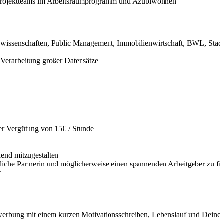
er Projektteams im Arbeitsraumprogramm und Azubiwohnen
tungswissenschaften, Public Management, Immobilienwirtschaft, BWL, S
 Verarbeitung großer Datensätze
er Vergütung von 15€ / Stunde
end mitzugestalten
sliche Partnerin und möglicherweise einen spannenden Arbeitgeber zu f
t
werbung mit einem kurzen Motivationsschreiben, Lebenslauf und Deinem