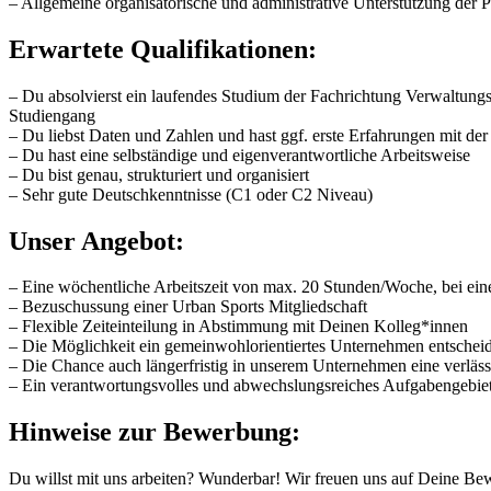
– Allgemeine organisatorische und administrative Unterstützung d
Erwartete Qualifikationen:
– Du absolvierst ein lau­fen­des Stu­dium der Fach­rich­tung Verwal
Studiengang
– Du liebst Daten und Zahlen und hast ggf. erste Erfahrungen mit der
– Du hast eine selbständige und eigenverantwortliche Arbeitsweise
– Du bist genau, strukturiert und organisiert
– Sehr gute Deutschkenntnisse (C1 oder C2 Niveau)
Unser Angebot:
– Eine wöchentliche Arbeitszeit von max. 20 Stunden/Woche, bei ein
– Bezuschussung einer Urban Sports Mitgliedschaft
– Flexible Zeiteinteilung in Abstimmung mit Deinen Kolleg*innen
– Die Möglichkeit ein gemeinwohlorientiertes Unternehmen entscheid
– Die Chance auch längerfristig in unserem Unternehmen eine verläs
– Ein verantwortungsvolles und abwechslungsreiches Aufgabengebie
Hinweise zur Bewerbung:
Du willst mit uns arbeiten? Wunderbar! Wir freuen uns auf Deine Be