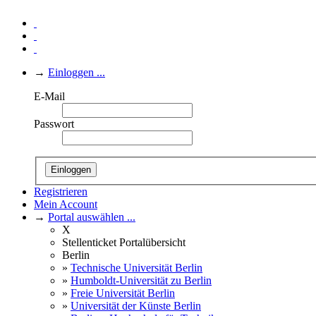
→
Einloggen ...
E-Mail
Passwort
Einloggen
Registrieren
Mein Account
→
Portal auswählen ...
X
Stellenticket Portalübersicht
Berlin
»
Technische Universität Berlin
»
Humboldt-Universität zu Berlin
»
Freie Universität Berlin
»
Universität der Künste Berlin