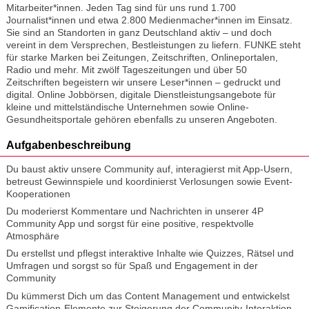
Mitarbeiter*innen. Jeden Tag sind für uns rund 1.700
Journalist*innen und etwa 2.800 Medienmacher*innen im Einsatz.
Sie sind an Standorten in ganz Deutschland aktiv – und doch
vereint in dem Versprechen, Bestleistungen zu liefern. FUNKE steht
für starke Marken bei Zeitungen, Zeitschriften, Onlineportalen,
Radio und mehr. Mit zwölf Tageszeitungen und über 50
Zeitschriften begeistern wir unsere Leser*innen – gedruckt und
digital. Online Jobbörsen, digitale Dienstleistungsangebote für
kleine und mittelständische Unternehmen sowie Online-
Gesundheitsportale gehören ebenfalls zu unseren Angeboten.
Aufgabenbeschreibung
Du baust aktiv unsere Community auf, interagierst mit App-Usern,
betreust Gewinnspiele und koordinierst Verlosungen sowie Event-
Kooperationen
Du moderierst Kommentare und Nachrichten in unserer 4P
Community App und sorgst für eine positive, respektvolle
Atmosphäre
Du erstellst und pflegst interaktive Inhalte wie Quizzes, Rätsel und
Umfragen und sorgst so für Spaß und Engagement in der
Community
Du kümmerst Dich um das Content Management und entwickelst
Gamification-Elemente zur Steigerung der Community-Interaktion